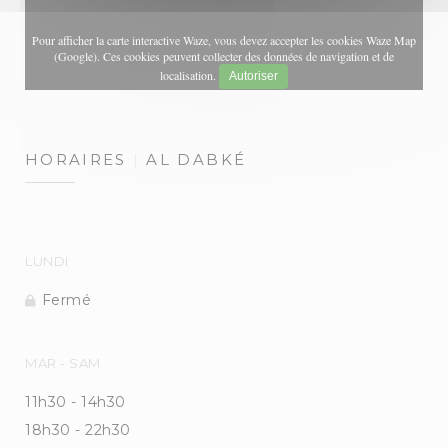
Pour afficher la carte interactive Waze, vous devez accepter les cookies Waze Map
(Google). Ces cookies peuvent collecter des données de navigation et de
localisation.
Autoriser
HORAIRES
AL DABKÉ
LUNDI
Fermé
MAR
-
SAM
11h30 - 14h30
18h30 - 22h30