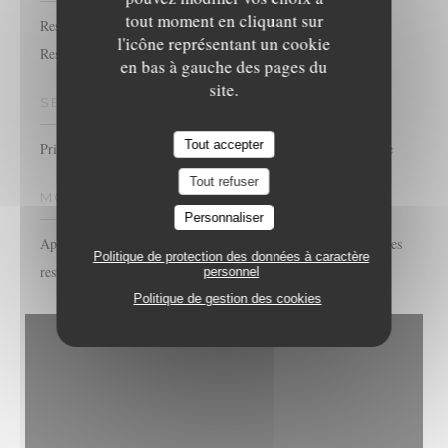
tout moment en cliquant sur
Restaurant Libanais,
l'icône représentant un cookie
Restaurant traditionnel
en bas à gauche des pages du
site.
SERVICES
Tout accepter
Privatisation, Terrasse, Accès aux personnes à mobilité réduite
Tout refuser
MOYENS DE PAIEMENT
Personnaliser
Apple Pay, Paiement Sans Contact, Eurocard/Mastercard, Titres
Politique de protection des données à caractère
restaurant, Espèces, Visa, Carte Bleue
personnel
Politique de gestion des cookies