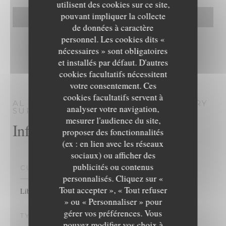
utilisent des cookies sur ce site,
pouvant impliquer la collecte
de données à caractère
personnel. Les cookies dits «
nécessaires » sont obligatoires
et installés par défaut. D'autres
cookies facultatifs nécessitent
votre consentement. Ces
cookies facultatifs servent à
AL DABKÉ
RESTAURANT LIBANAIS
IVRY
analyser votre navigation,
SUR SEINE
mesurer l'audience du site,
Infos pratiques
proposer des fonctionnalités
(ex : en lien avec les réseaux
sociaux) ou afficher des
publicités ou contenus
CUISINE
personnalisés. Cliquez sur «
Al Dabké
Tout accepter », « Tout refuser
Libanaise, Produits frais, Fait maison, Cuisine Traditionnelle
» ou « Personnaliser » pour
gérer vos préférences. Vous
TYPE DE RESTAURANT
pouvez modifier vos choix à